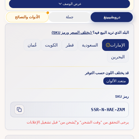
عرض الوصف
دروبشيبينغ
جملة
الأدوات والنصائح
البلد الذي تريد البيع فيه؟
(يختلف السعر ورمز SKU)
الإمارات
السعودية
قطر
الكويت
عُمان
البحرين
قد يختلف اللون حسب التوفر
متعدد الألوان
رمز SKU
SSR-N-HAE-ZAM
يرجى التحقق من "وقت الشحن" و"يُشحن من" قبل تشغيل الإعلانات