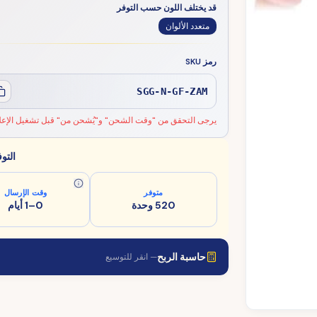
قد يختلف اللون حسب التوفر
متعدد الألوان
رمز SKU
SGG-N-GF-ZAM
يرجى التحقق من "وقت الشحن" و"يُشحن من" قبل تشغيل الإعلا
التو
متوفر
وقت الإرسال
520 وحدة
0–1 أيام
حاسبة الربح
— انقر للتوسيع