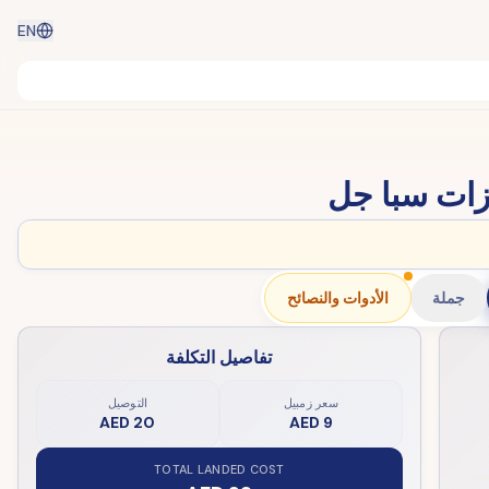
EN
زات سبا جل
جملة
الأدوات والنصائح
تفاصيل التكلفة
سعر زمبيل
التوصيل
AED 20
AED 9
TOTAL LANDED COST