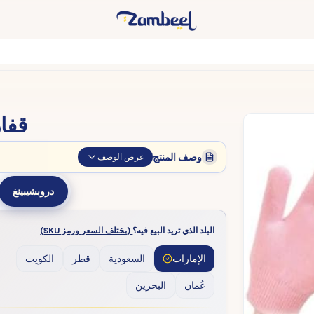
قفا
وصف المنتج
عرض الوصف
دروبشيبينغ
البلد الذي تريد البيع فيه؟
(يختلف السعر ورمز SKU)
الإمارات
السعودية
قطر
الكويت
عُمان
البحرين