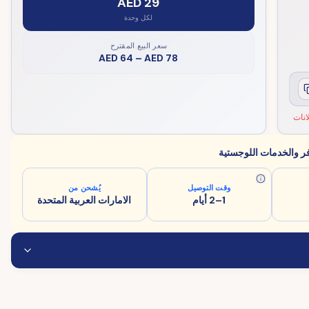
AED 29
لكل وحدة
سعر البيع المقترح
AED 64
–
AED 78
نات
فر والخدمات اللوجستية
وقت التوصيل
يُشحن من
1–2 أيام
الامارات العربية المتحدة