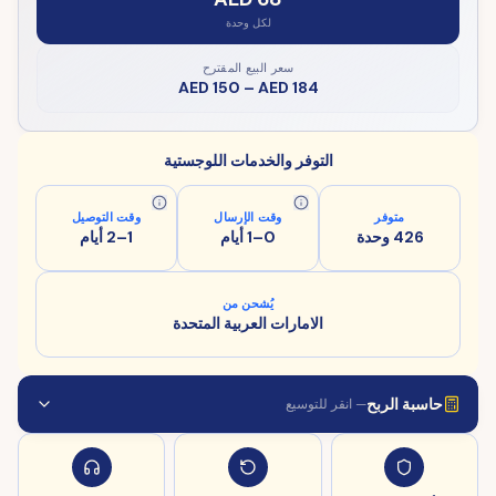
لكل وحدة
سعر البيع المقترح
AED 150
–
AED 184
التوفر والخدمات اللوجستية
متوفر
وقت الإرسال
وقت التوصيل
426 وحدة
0–1 أيام
1–2 أيام
يُشحن من
الامارات العربية المتحدة
حاسبة الربح
— انقر للتوسيع