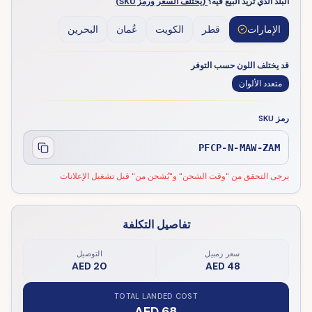
البلد الذي تريد البيع فيه؟
(يختلف السعر ورمز SKU)
الإمارات
قطر
الكويت
عُمان
البحرين
قد يختلف اللون حسب التوفر
متعدد الألوان
رمز SKU
PFCP-N-MAW-ZAM
يرجى التحقق من "وقت الشحن" و"يُشحن من" قبل تشغيل الإعلانات
تفاصيل التكلفة
سعر زمبيل
التوصيل
AED 20
AED 48
TOTAL LANDED COST
AED 68