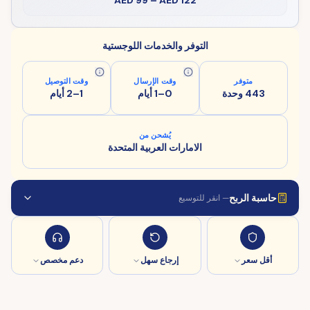
AED 99
–
AED 122
التوفر والخدمات اللوجستية
متوفر
وقت الإرسال
وقت التوصيل
443 وحدة
0–1 أيام
1–2 أيام
يُشحن من
الامارات العربية المتحدة
حاسبة الربح
— انقر للتوسيع
أقل سعر
إرجاع سهل
دعم مخصص