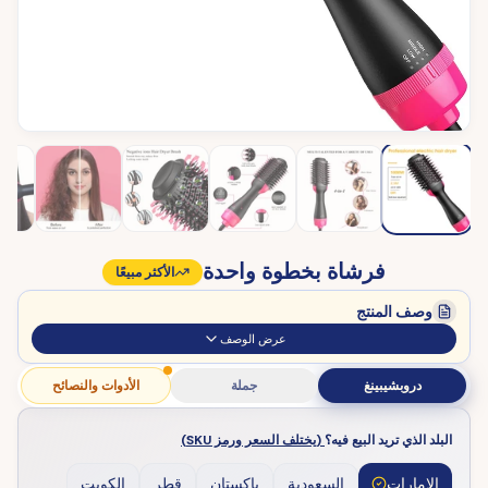
فرشاة بخطوة واحدة
الأكثر مبيعًا
وصف المنتج
عرض الوصف
دروبشيبينغ
جملة
الأدوات والنصائح
البلد الذي تريد البيع فيه؟
(يختلف السعر ورمز SKU)
الإمارات
السعودية
باكستان
قطر
الكويت