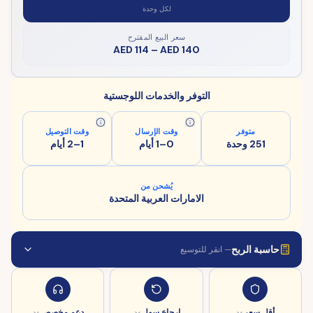
لكل وحدة
سعر البيع المقترح
AED 114
–
AED 140
التوفر والخدمات اللوجستية
متوفر
وقت الإرسال
وقت التوصيل
251 وحدة
0–1 أيام
1–2 أيام
يُشحن من
الامارات العربية المتحدة
حاسبة الربح
— انقر للتوسيع
أقل سعر
إرجاع سهل
دعم مخصص