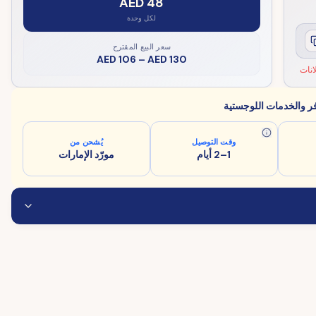
AED 48
لكل وحدة
سعر البيع المقترح
AED 106
–
AED 130
نات
فر والخدمات اللوجستية
وقت التوصيل
يُشحن من
1–2 أيام
مورّد الإمارات