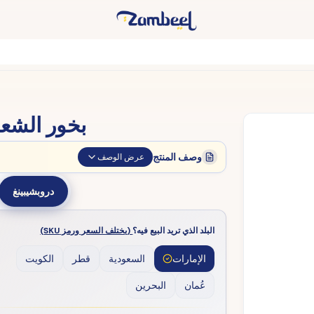
بخور الشع
وصف المنتج
عرض الوصف
دروبشيبينغ
البلد الذي تريد البيع فيه؟
(يختلف السعر ورمز SKU)
الإمارات
السعودية
قطر
الكويت
عُمان
البحرين