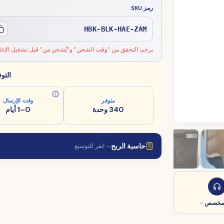
رمز SKU
HBK-BLK-HAE-ZAM
يرجى التحقق من "وقت الشحن" و"يُشحن من" قبل تشغيل الإعلا
التو
متوفر
وقت الإرسال
340 وحدة
0–1 أيام
حاسبة الربح
— انقر للتوسيع
 مخصص