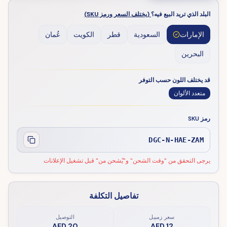
البلد الذي تريد البيع فيه؟
(يختلف السعر ورمز SKU)
الإمارات
السعودية
قطر
الكويت
عُمان
البحرين
قد يختلف اللون حسب التوفر
متعدد الألوان
رمز SKU
DGC-N-HAE-ZAM
يرجى التحقق من "وقت الشحن" و"يُشحن من" قبل تشغيل الإعلانات
تفاصيل التكلفة
سعر زمبيل
التوصيل
AED 20
AED 12