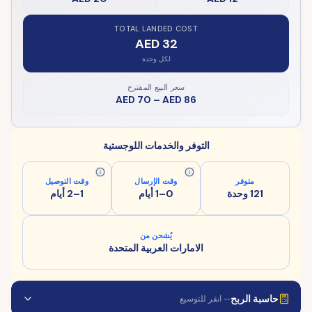
TOTAL LANDED COST
AED 32
لكل وحدة
سعر البيع المقترح
AED 70
–
AED 86
التوفر والخدمات اللوجستية
متوفر
وقت الإرسال
وقت التوصيل
121 وحدة
0–1 أيام
1–2 أيام
يُشحن من
الامارات العربية المتحدة
حاسبة الربح
— انقر للتوسيع