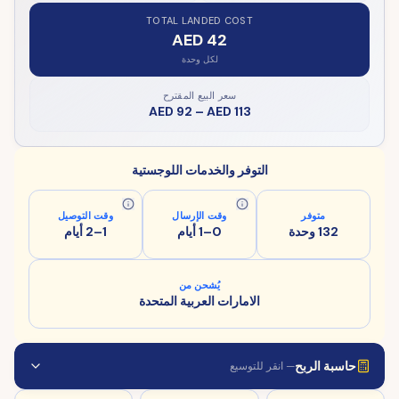
TOTAL LANDED COST
AED 42
لكل وحدة
سعر البيع المقترح
AED 92
–
AED 113
التوفر والخدمات اللوجستية
متوفر
وقت الإرسال
وقت التوصيل
132 وحدة
0–1 أيام
1–2 أيام
يُشحن من
الامارات العربية المتحدة
حاسبة الربح
— انقر للتوسيع