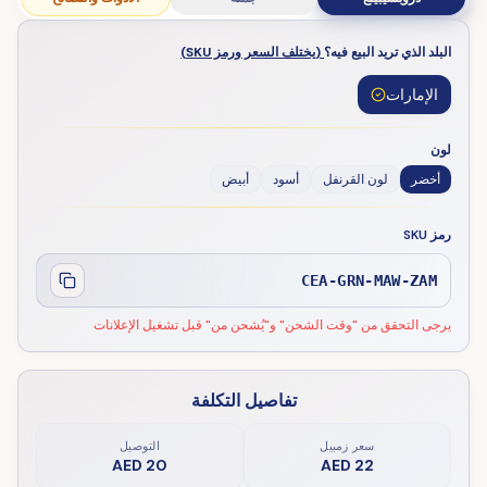
البلد الذي تريد البيع فيه؟
(يختلف السعر ورمز SKU)
الإمارات
لون
أخضر
لون القرنفل
أسود
أبيض
رمز SKU
CEA-GRN-MAW-ZAM
يرجى التحقق من "وقت الشحن" و"يُشحن من" قبل تشغيل الإعلانات
تفاصيل التكلفة
سعر زمبيل
التوصيل
AED 20
AED 22