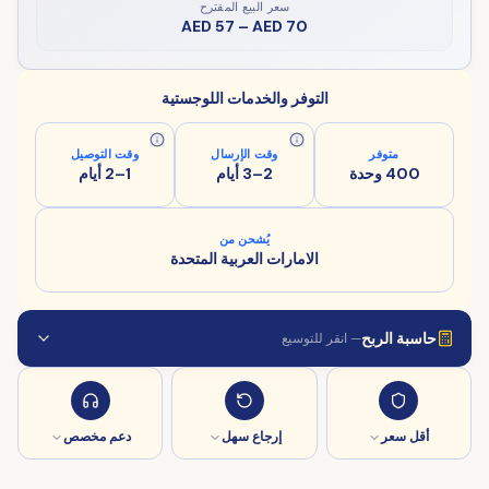
سعر البيع المقترح
AED 57
–
AED 70
التوفر والخدمات اللوجستية
متوفر
وقت الإرسال
وقت التوصيل
400 وحدة
2–3 أيام
1–2 أيام
يُشحن من
الامارات العربية المتحدة
حاسبة الربح
— انقر للتوسيع
أقل سعر
إرجاع سهل
دعم مخصص