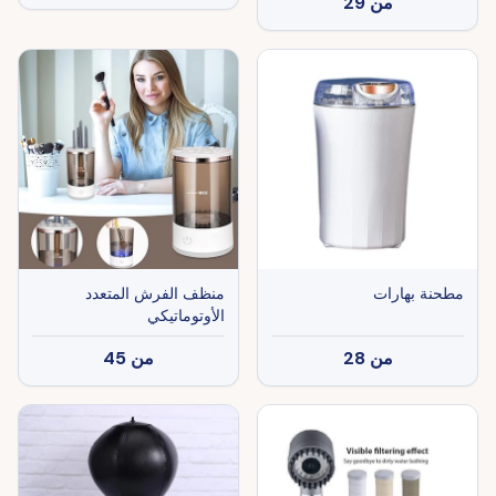
من
29
مطحنة بهارات
منظف ​​الفرش المتعدد
الأوتوماتيكي
من
28
من
45