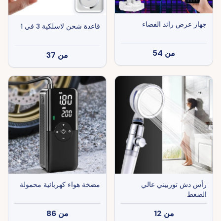
جهاز عرض رائد الفضاء
قاعدة شحن لاسلكية 3 في 1
من
54
من
37
رأس دش توربيني عالي
مضخة هواء كهربائية محمولة
الضغط
من
12
من
86