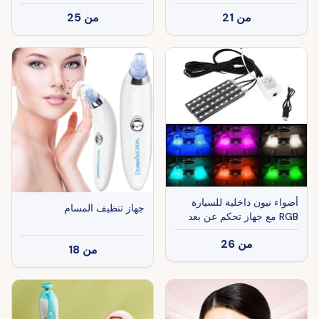
من
21
من
25
أضواء نيون داخلية للسيارة
جهاز تنظيف المسام
RGB مع جهاز تحكم عن بعد
لاسلكي
من
26
من
18