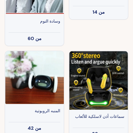
من
14
وسادة النوم
من
60
المنبه الروبوتية
سماعات أذن لاسلكية للألعاب
من
42