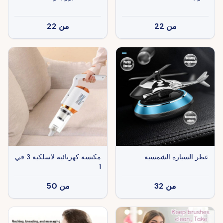
من
22
من
22
عطر السيارة الشمسية
مكنسة كهربائية لاسلكية 3 في
1
من
32
من
50