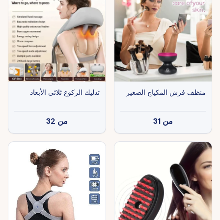
منظف ​​فرش المكياج الصغير
تدليك الركوع ثلاثي الأبعاد
من
31
من
32