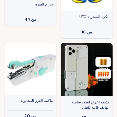
حزام الفترة
الكرة السحرية UFO
من
44
من
16
ماكينة الغرز المحمولة
قذيفة إخراج لعبة رصاصة
الهاتف قابلة للطي
من
20