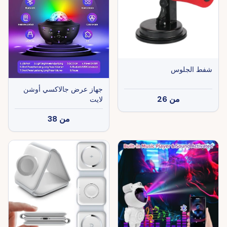
شفط الجلوس
جهاز عرض جالاكسي أوشن
من
26
لايت
من
38