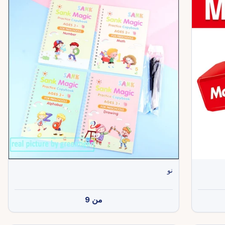
نو
من
9