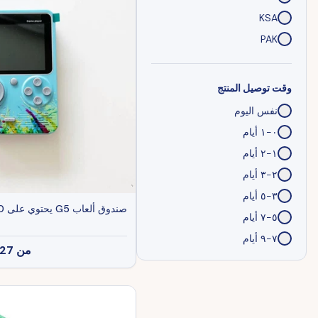
KSA
PAK
وقت توصيل المنتج
نفس اليوم
٠-١ أيام
١-٢ أيام
٢-٣ أيام
٣-٥ أيام
صندوق ألعاب G5 يحتوي على 500 لعبة
٥-٧ أيام
٧-٩ أيام
من
27