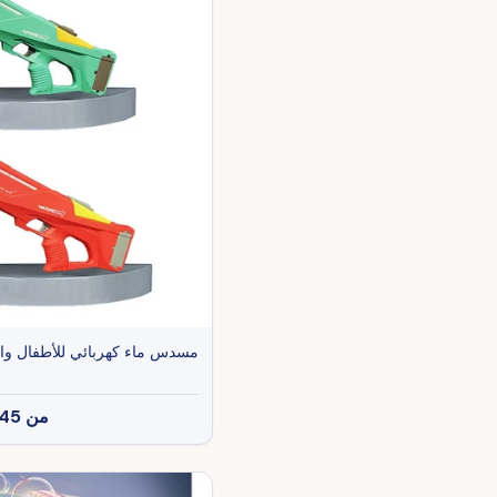
مسدس ماء كهربائي للأطفال وال
من
45