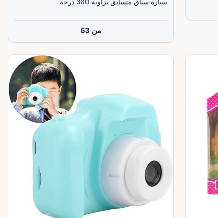
سيارة سباق متسابق بزاوية 360 درجة
من
63