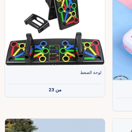
لوحة الضغط
من
23