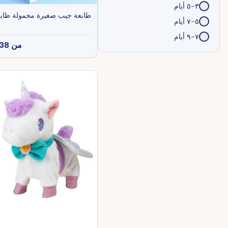
٣-٥ أيام
طابعة جيب صغيرة محمولة طابعة 
٥-٧ أيام
٧-٩ أيام
من
38