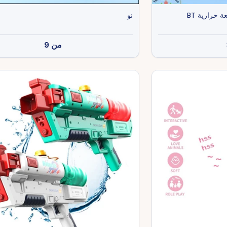
حرارية BT
نو
من
9