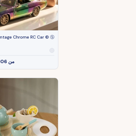
intage Chrome RC Car ©️ Ⓢ
من
106