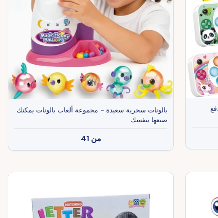
بالونات سحرية سعيدة - مجموعة ألعاب بالونات يمكنك
صنعها بنفسك
من
41