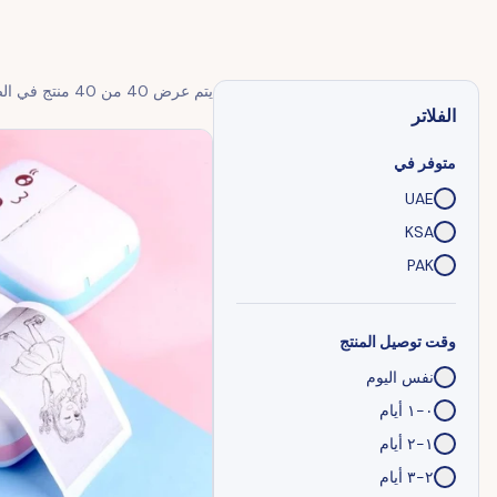
يتم عرض
40
من
40
منتج في ال
الفلاتر
متوفر في
UAE
KSA
PAK
وقت توصيل المنتج
نفس اليوم
٠-١ أيام
١-٢ أيام
٢-٣ أيام