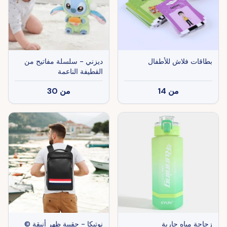
بطاقات فلاش للأطفال
ديزني - سلسلة مفاتيح من
القطيفة الناعمة
من
14
من
30
زجاجة مياه جارية
نوتيكا - حقيبة ظهر أنيقة ©