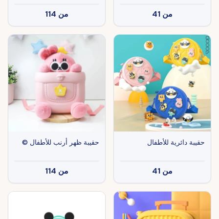
من
41
من
114
حقيبة دائرية للأطفال
حقيبة ظهر أرنب للأطفال ©
من
41
من
114