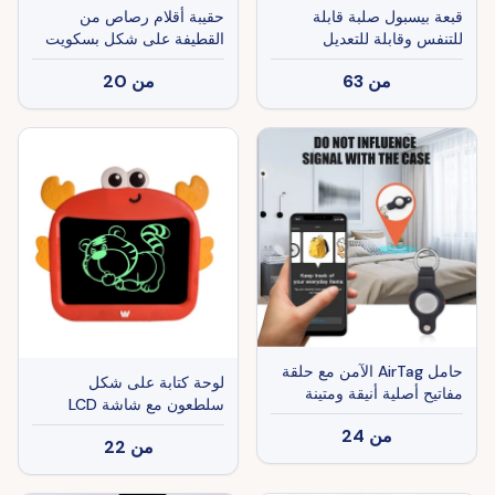
قبعة بيسبول صلبة قابلة
حقيبة أقلام رصاص من
للتنفس وقابلة للتعديل
القطيفة على شكل بسكويت
ومناسبة للرياضة والعمل،
ساندويتش
من
63
من
20
لونها أسود مع حافة رمادية
حامل AirTag الآمن مع حلقة
لوحة كتابة على شكل
مفاتيح أصلية أنيقة ومتينة
سلطعون مع شاشة LCD
ملحقات حلقة المفاتيح هدية
من
24
سلسلة مفاتيح
من
22