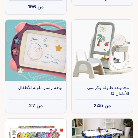
من
196
مجموعة طاولة وكرسي
لوحة رسم ملونة للأطفال
للأطفال ©
من
245
من
27