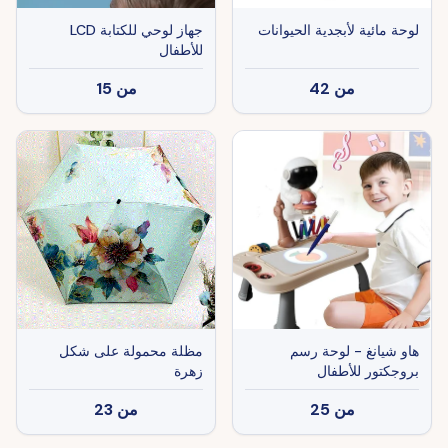
لوحة مائية لأبجدية الحيوانات
جهاز لوحي للكتابة LCD
للأطفال
من
42
من
15
هاو شيانغ - لوحة رسم
مظلة محمولة على شكل
بروجكتور للأطفال
زهرة
من
25
من
23