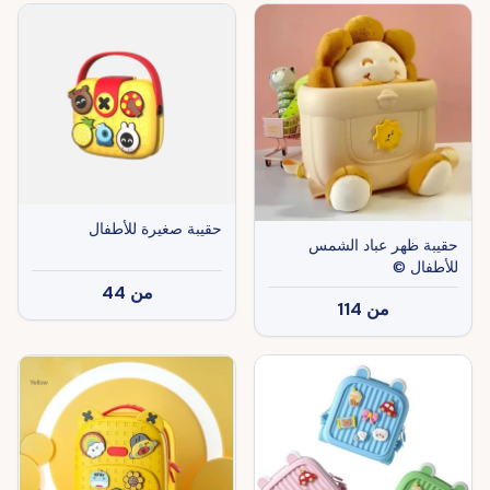
حقيبة صغيرة للأطفال
حقيبة ظهر عباد الشمس
للأطفال ©
من
44
من
114