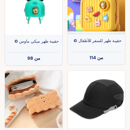
حقيبة ظهر للسفر للأطفال ©
حقيبة ظهر ميكي ماوس ©
من
114
من
98