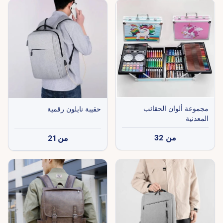
مجموعة ألوان الحقائب
حقيبة نايلون رقمية
المعدنية
من
32
من
21