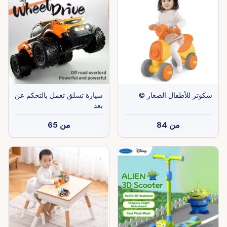
سيارة تسلق تعمل بالتحكم عن
سكوتر للأطفال الصغار ©
بعد
من
65
من
84