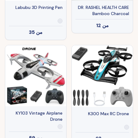
Labubu 3D Printing Pen
DR. RASHEL HEALTH CARE
Bamboo Charcoal
Toothpaste &
من
12
Toothbrush
من
35
KY103 Vintage Airplane
K300 Max RC Drone
Drone
من
59