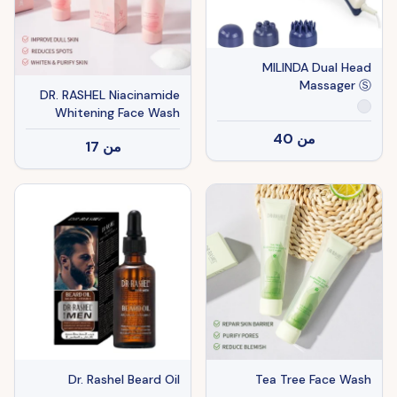
MILINDA Dual Head
Massager Ⓢ
DR. RASHEL Niacinamide
Whitening Face Wash
من
40
من
17
Dr. Rashel Beard Oil
Tea Tree Face Wash