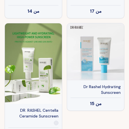
من
17
من
14
Dr Rashel Hydrating
Sunscreen
من
15
DR. RASHEL Centella
Ceramide Sunscreen
SPF50